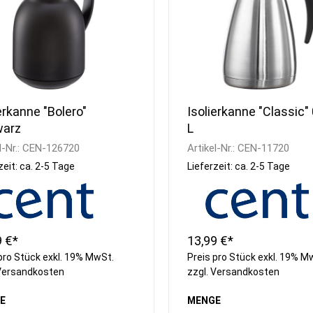
erkanne "Bolero"
Isolierkanne "Classic" 
arz
L
l-Nr.:
CEN-126720
Artikel-Nr.:
CEN-11720
zeit: ca. 2-5 Tage
Lieferzeit: ca. 2-5 Tage
9 €*
13,99 €*
pro Stück exkl. 19% MwSt.
Preis pro Stück exkl. 19% M
Versandkosten
zzgl.
Versandkosten
E
MENGE