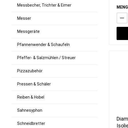
Schnee-, Schlag &
Messbecher, Trichter & Eimer
MENG
Rührbesen
Scheren & Pinzetten
Messer
Schüsseln, Seiher & Siebe
Speiseeisartikel
Messgeräte
Spritzbeutel & Tüllen
Tabletts
Pfannenwender & Schaufeln
Töpfe & Pfannen
Vorratsbehälter & Lagerung
Pfeffer- & Salzmühlen / Streuer
Zangen
To-Go Artikel
Pizzazubehör
Pressen & Schäler
Reiben & Hobel
Sahnesyphon
Diam
Schneidbretter
Isoli