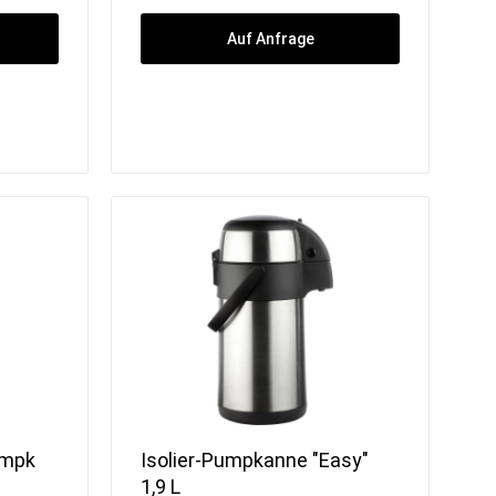
Sorbetmaschinen
Pacojet
Auf Anfrage
FRXSH Mousse Chef
umpk
Isolier-Pumpkanne "Easy"
1,9 L