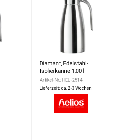
Spülcenter
Eis Crusher
Aufsatzborde
Teigknetmaschinen
Wandborde
Teig-Ausrollmaschinen
Wärmebrücken
Nudelmaschinen
Regale
Aufschnittmaschinen
Universal
Küchenmaschinen
Stabmixer
Planeten-Rührmaschinen
Diamant, Edelstahl-
Gemüseschneider
Isolierkanne 1,00 l
Fleischwölfe
Artikel-Nr.:
HEL-2514
Käsereibe
Lieferzeit: ca. 2-3 Wochen
Gemüseschäler &
Waschvollautomat
Cutter und Blixer
Kombi Cutter &
Gemüseschneider
Waagen
Vakuumierer