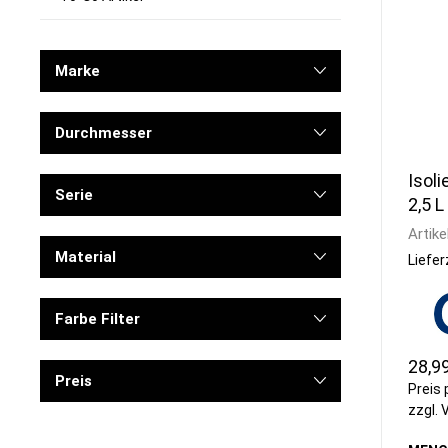
Marke
Durchmesser
Isol
Serie
2,5 L
Artike
Material
Liefer
Farbe Filter
28,9
Preis
Preis 
zzgl.