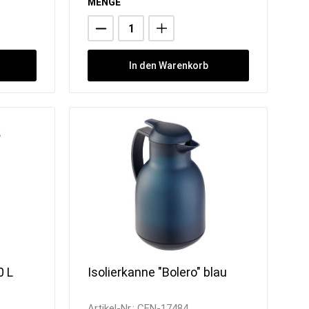
MENGE
In den Warenkorb
0 L
Isolierkanne "Bolero" blau
Artikel-Nr.:
CEN-17484