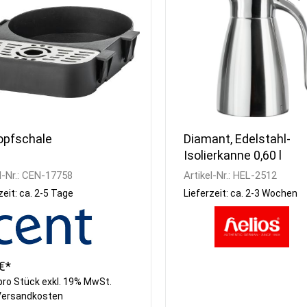
Kühlvitrinen
Armaturen
Schnellkühler /
Handwaschbecken
Schockfroster
Wasseraufbereitung
Eisbereiter
Besteckpoliermaschinen
Kühlzellen
Gläserpoliermaschinen
Kühlwannen
Reinigungsmittel
opfschale
Diamant, Edelstahl-
Isolierkanne 0,60 l
l-Nr.:
CEN-17758
Artikel-Nr.:
HEL-2512
zeit: ca. 2-5 Tage
Lieferzeit: ca. 2-3 Wochen
€*
pro Stück exkl. 19% MwSt.
Versandkosten